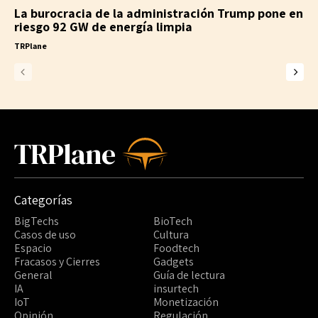
La burocracia de la administración Trump pone en
riesgo 92 GW de energía limpia
TRPlane
TRPlane
Categorías
BigTechs
BioTech
Casos de uso
Cultura
Espacio
Foodtech
Fracasos y Cierres
Gadgets
General
Guía de lectura
IA
insurtech
IoT
Monetización
Opinión
Regulación