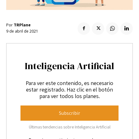
Enlaces útiles
Registro / Entrar
Suscribir
Contacto
Registro / Entrar
Por
TRPlane
Privacidad
Aviso Legal
Política de cookies
Suscribir
9 de abril de 2021
Contacto
Privacidad
Aviso Legal
Política de cookies
Inteligencia Artificial
Para ver este contenido, es necesario
estar registrado. Haz clic en el botón
para ver todos los planes.
Subscribir
Últimas tendencias sobre Inteligencia Artificial