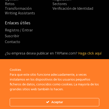
Retos
Sectores
Transformación
Verificación de Identidad
Writing Assistants
Enlaces útiles
Registro / Entrar
Suscribir
Contacto
¿Su empresa desea publicar en TRPlane.com?
Haga click aquí
¿Listo para suscribirte?
¡Sea parte de la comunidad detrás de TRPlane y disfrute de un
Cookies
sinfín de beneficios!
Para que este sitio funcione adecuadamente, a veces
instalamos en los dispositivos de los usuarios pequeños
ficheros de datos, conocidos como cookies. La mayoría de los
Suscribir
grandes sitios web también lo hacen.
Aceptar
Privacidad
Aviso Legal
Política de cookies