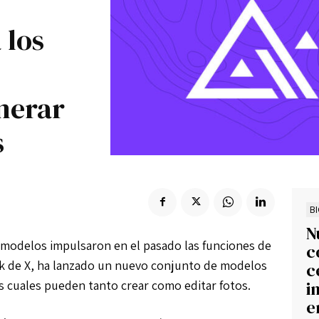
Suscribir
 los
nerar
s
B
N
s modelos impulsaron en el pasado las funciones de
c
k de X, ha lanzado un nuevo conjunto de modelos
c
 cuales pueden tanto crear como editar fotos.
i
e