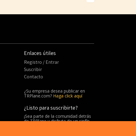
Enlaces útiles
Registro / Entrar
Suscribir
Contacto
¿Su empresa desea publicar en
TRPlane.com?
Haga click aquí
¿Listo para suscribirte?
¡Sea parte de la comunidad detrás
de TRPlane y disfrute de un sinfín
de beneficios!