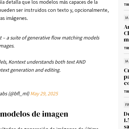
ñía detalla que los modelos más capaces de la
TR
 pueden ser instruidos con texto y, opcionalmente,
vas imágenes.
IA
A
C
 – a suite of generative flow matching models
m
images.
TR
dels, Kontext understands both text AND
IA
C
ntext generation and editing.
p
co
TR
Labs (@bfl_ml)
May 29, 2025
F
 modelos de imagen
D
1.
sa