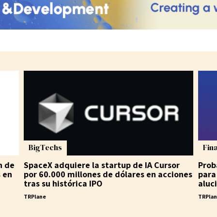
BigTechs
Fin
n de
SpaceX adquiere la startup de IA Cursor
Prob
s en
por 60.000 millones de dólares en acciones
para
tras su histórica IPO
aluc
TRPlane
TRPla