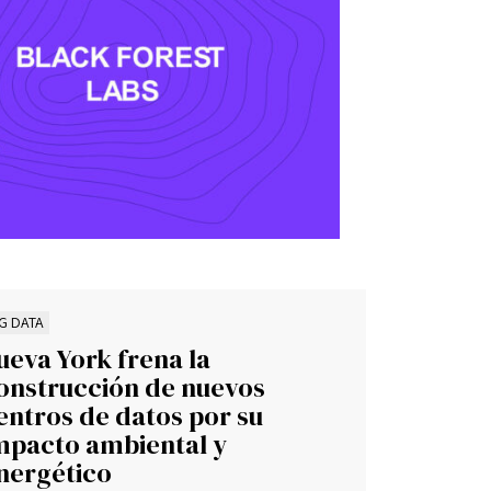
IG DATA
ueva York frena la
onstrucción de nuevos
entros de datos por su
mpacto ambiental y
nergético