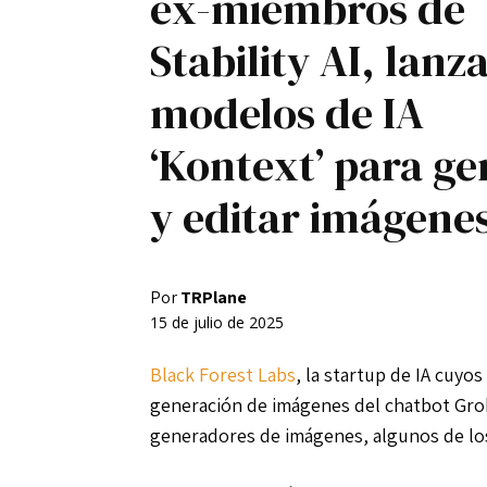
ex-miembros de
Registro / Entrar
Stability AI, lanza
Contacto
modelos de IA
Privacidad
Aviso Legal
Política de cookies
‘Kontext’ para ge
y editar imágene
Por
TRPlane
15 de julio de 2025
Black Forest Labs
, la startup de IA cuyo
generación de imágenes del chatbot Gro
generadores de imágenes, algunos de los