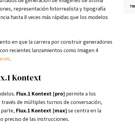
sultados de generación de imágenes de última
TR
nes, representación fotorrealista y tipografía
encia hasta 8 veces más rápidas que los modelos
nto en que la carrera por construir generadores
, con recientes lanzamientos como Imagen 4
enAI
.
ux.1 Kontext
odelos.
Flux.1 Kontext [pro]
permite a los
a través de múltiples turnos de conversación,
 parte,
Flux.1 Kontext [max]
se centra en la
to preciso de las instrucciones.