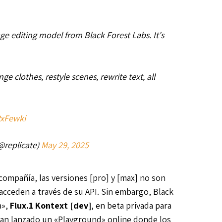
ge editing model from Black Forest Labs. It's
e clothes, restyle scenes, rewrite text, all
RxFewki
@replicate)
May 29, 2025
 compañía, las versiones [pro] y [max] no son
 acceden a través de su API. Sin embargo, Black
a»,
Flux.1 Kontext [dev]
, en beta privada para
, han lanzado un «Playground» online donde los