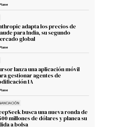
Plane
nthropic adapta los precios de
laude para India, su segundo
ercado global
Plane
ursor lanza una aplicación móvil
ara gestionar agentes de
dificación IA
Plane
INANCIACIÓN
eepSeek busca una nueva ronda de
500 millones de dólares y planea su
lida a bolsa