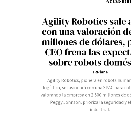
Accesibil
Registro / Entrar
Contacto
Agility Robotics sale 
Privacidad
Aviso Legal
Política de cookies
con una valoración d
millones de dólares, 
CEO frena las expect
sobre robots domés
TRPlane
Agility Robotics, pionera en robots huma
logística, se fusionará con una SPAC para cot
valorando la empresa en 2.500 millones de dó
Peggy Johnson, prioriza la seguridad y 
industrial.