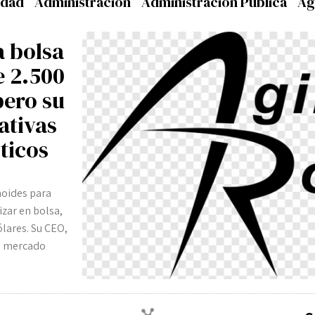
idad
Administración
Administración Pública
Ag
Suscribir
a bolsa
e 2.500
pero su
ativas
ticos
noides para
izar en bolsa,
lares. Su CEO,
el mercado