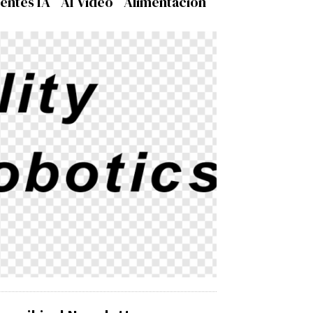
entes IA
AI Video
Alimentación