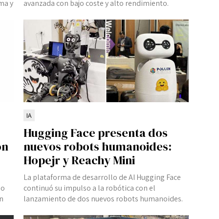
ma y
avanzada con bajo coste y alto rendimiento.
IA
Hugging Face presenta dos
ón
nuevos robots humanoides:
Hopejr y Reachy Mini
La plataforma de desarrollo de AI Hugging Face
do
continuó su impulso a la robótica con el
un
lanzamiento de dos nuevos robots humanoides.