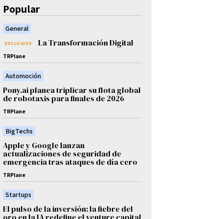
Popular
General
La Transformación Digital
TRPlane
Automoción
Pony.ai planea triplicar su flota global
de robotaxis para finales de 2026
TRPlane
BigTechs
Apple y Google lanzan
actualizaciones de seguridad de
emergencia tras ataques de día cero
TRPlane
Startups
El pulso de la inversión: la fiebre del
oro en la IA redefine el venture capital