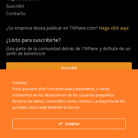
Suscribir
Contacto
¿Su empresa desea publicar en TRPlane.com?
Haga click aquí
¿Listo para suscribirte?
¡Sea parte de la comunidad detrás de TRPlane y disfrute de un
sinfín de beneficios!
Suscribir
Cookies
Para que este sitio funcione adecuadamente, a veces
Privacidad
Aviso Legal
Política de cookies
instalamos en los dispositivos de los usuarios pequeños
ficheros de datos, conocidos como cookies. La mayoría de los
grandes sitios web también lo hacen.
×
Bienvenid@ a TRPlane.com
Aceptar
Install