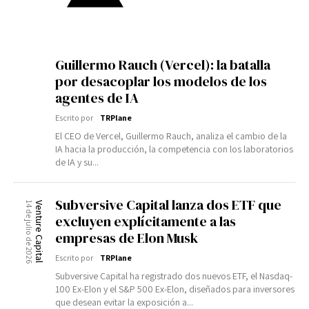
Guillermo Rauch (Vercel): la batalla
por desacoplar los modelos de los
agentes de IA
Escrito por
TRPlane
El CEO de Vercel, Guillermo Rauch, analiza el cambio de la
IA hacia la producción, la competencia con los laboratorios
de IA y su...
Subversive Capital lanza dos ETF que
14 de julio de 2026
Venture Capital
excluyen explícitamente a las
empresas de Elon Musk
Escrito por
TRPlane
Subversive Capital ha registrado dos nuevos ETF, el Nasdaq-
100 Ex-Elon y el S&P 500 Ex-Elon, diseñados para inversores
que desean evitar la exposición a...