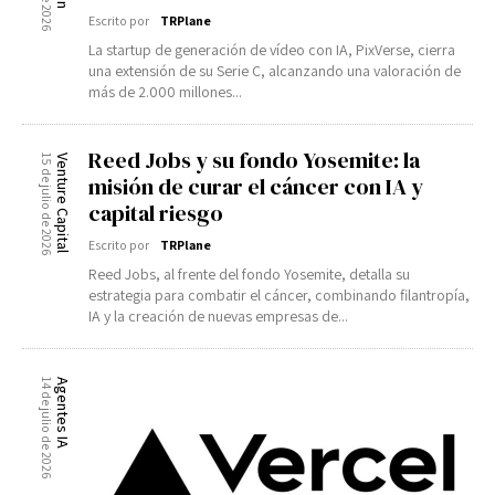
Escrito por
TRPlane
La startup de generación de vídeo con IA, PixVerse, cierra
una extensión de su Serie C, alcanzando una valoración de
más de 2.000 millones...
Reed Jobs y su fondo Yosemite: la
15 de julio de 2026
Venture Capital
misión de curar el cáncer con IA y
capital riesgo
Escrito por
TRPlane
Reed Jobs, al frente del fondo Yosemite, detalla su
estrategia para combatir el cáncer, combinando filantropía,
IA y la creación de nuevas empresas de...
14 de julio de 2026
Agentes IA