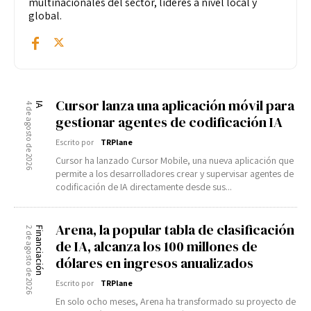
multinacionales del sector, líderes a nivel local y
Enlaces útiles
global.
Registro / Entrar
Suscribir
Contacto
Registro / Entrar
Privacidad
Aviso Legal
Política de cookies
Suscribir
Contacto
Cursor lanza una aplicación móvil para
4 de agosto de 2026
IA
gestionar agentes de codificación IA
Privacidad
Aviso Legal
Política de cookies
Escrito por
TRPlane
Cursor ha lanzado Cursor Mobile, una nueva aplicación que
permite a los desarrolladores crear y supervisar agentes de
codificación de IA directamente desde sus...
Arena, la popular tabla de clasificación
2 de agosto de 2026
Financiación
de IA, alcanza los 100 millones de
dólares en ingresos anualizados
Escrito por
TRPlane
En solo ocho meses, Arena ha transformado su proyecto de