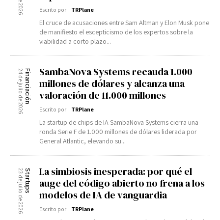
Escrito por
TRPlane
El cruce de acusaciones entre Sam Altman y Elon Musk pone
de manifiesto el escepticismo de los expertos sobre la
viabilidad a corto plazo...
SambaNova Systems recauda 1.000
24 de julio de 2026
Financiación
millones de dólares y alcanza una
valoración de 11.000 millones
Escrito por
TRPlane
La startup de chips de IA SambaNova Systems cierra una
ronda Serie F de 1.000 millones de dólares liderada por
General Atlantic, elevando su...
La simbiosis inesperada: por qué el
23 de julio de 2026
Startups
auge del código abierto no frena a los
modelos de IA de vanguardia
Escrito por
TRPlane