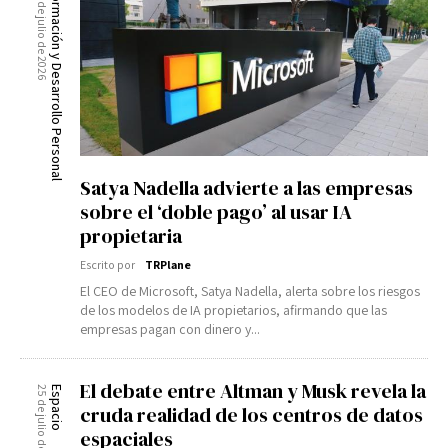
26 de julio de 2026
Formación y Desarrollo Personal
Satya Nadella advierte a las empresas
sobre el ‘doble pago’ al usar IA
propietaria
Escrito por
TRPlane
El CEO de Microsoft, Satya Nadella, alerta sobre los riesgos
de los modelos de IA propietarios, afirmando que las
empresas pagan con dinero y...
El debate entre Altman y Musk revela la
25 de julio de 2026
Espacio
cruda realidad de los centros de datos
espaciales