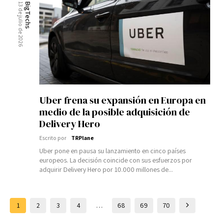
13 de julio de 2026
BigTechs
Uber frena su expansión en Europa en
medio de la posible adquisición de
Delivery Hero
Escrito por
TRPlane
Uber pone en pausa su lanzamiento en cinco países
europeos. La decisión coincide con sus esfuerzos por
adquirir Delivery Hero por 10.000 millones de...
1
2
3
4
…
68
69
70