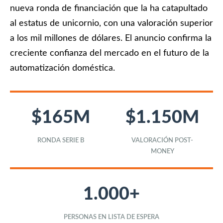
Enlaces útiles
nueva ronda de financiación que la ha catapultado
Registro / Entrar
Suscribir
Contacto
al estatus de unicornio, con una valoración superior
Registro / Entrar
a los mil millones de dólares. El anuncio confirma la
Privacidad
Aviso Legal
Política de cookies
Suscribir
creciente confianza del mercado en el futuro de la
Contacto
automatización doméstica.
Privacidad
Aviso Legal
Política de cookies
$165M
$1.150M
RONDA SERIE B
VALORACIÓN POST-
MONEY
1.000+
PERSONAS EN LISTA DE ESPERA