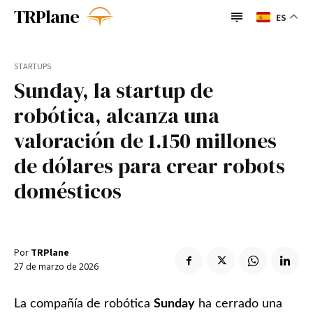
TRPlane
ES
TRPlane
Busque su consulta
STARTUPS
Sunday, la startup de
Search
Categorías
robótica, alcanza una
BigTechs
BioTech
BigTechs
BioTech
Casos de uso
Casos de uso
Cultura
valoración de 1.150 millones
Espacio
Foodtech
Cultura
Espacio
Foodtech
de dólares para crear robots
Fracasos y Cierres
Gadgets
Fracasos y
Gadgets
General
General
Guía de lectura
domésticos
Cierres
IA
insurtech
Guía de
IA
insurtech
IoT
Monetización
lectura
Opinión
Regulación
Retos
Sectores
IoT
Monetización
Opinión
Por
TRPlane
Transformación
Verificación de Identidad
27 de marzo de 2026
Regulación
Retos
Sectores
Writing Assistants
Transformación
Verificación
Writing
de Identidad
Assistants
La compañía de robótica
Sunday
ha cerrado una
Enlaces útiles