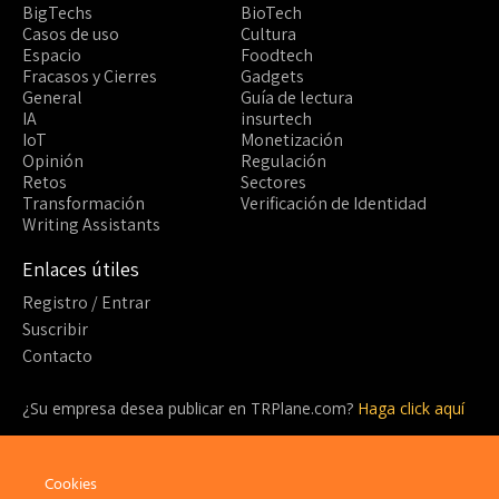
BigTechs
BioTech
Casos de uso
Cultura
Espacio
Foodtech
Fracasos y Cierres
Gadgets
General
Guía de lectura
IA
insurtech
IoT
Monetización
Opinión
Regulación
Retos
Sectores
Transformación
Verificación de Identidad
Writing Assistants
Enlaces útiles
Registro / Entrar
Suscribir
Contacto
¿Su empresa desea publicar en TRPlane.com?
Haga click aquí
¿Listo para suscribirte?
¡Sea parte de la comunidad detrás de TRPlane y disfrute de un
Cookies