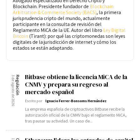
Abogado especializado en Derecho Cripto y
Enlaces útiles
Blockchain. Presidente fundador de
Blockchain
Registro / Entrar
Suscribir
Arbitration & Commerce Society (BACS)
, la primera
Contacto
jurisprudencia cripto del mundo, actualmente
Registro / Entrar
participante en la consulta de revisión del
Privacidad
Aviso Legal
Política de cookies
Reglamento MiCA de la UE. Autor del libro
Ley Digital
Suscribir
Bitcoin
(Tirant): por qué las criptomonedas son leyes
Contacto
digitales de la jurisdicción de internet y cómo los
estados se están adaptando.
Privacidad
Aviso Legal
Política de cookies
Bitbase obtiene la licencia MiCA de la
3 de agosto de 2026
Regulación
CNMV y prepara su regreso al
mercado español
Escrito por
Ignacio Ferrer-Bonsoms Hernández
La empresa española de criptoactivos Bitbase recibe la
autorización oficial de la CNMV bajo el reglamento MiCA,
tras pausar su actividad. Un caso de...