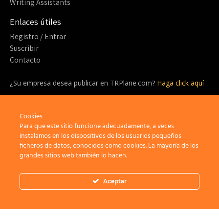
Writing Assistants
Enlaces útiles
Registro / Entrar
Suscribir
Contacto
¿Su empresa desea publicar en TRPlane.com?
Haga click aquí
¿Listo para suscribirte?
Cookies
¡Sea parte de la comunidad detrás de TRPlane y disfrute de un
sinfín de beneficios!
Para que este sitio funcione adecuadamente, a veces
instalamos en los dispositivos de los usuarios pequeños
ficheros de datos, conocidos como cookies. La mayoría de los
Suscribir
grandes sitios web también lo hacen.
Aceptar
Privacidad
Aviso Legal
Política de cookies
×