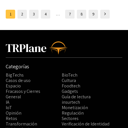
1
2
3
4
…
7
8
9
TRPlane
Categorías
BigTechs
BioTech
Casos de uso
Cultura
Espacio
Foodtech
Fracasos y Cierres
Gadgets
General
Guía de lectura
IA
insurtech
IoT
Monetización
Opinión
Regulación
Retos
Sectores
Transformación
Verificación de Identidad