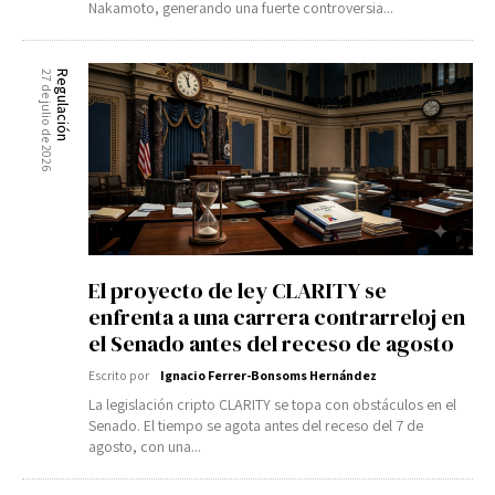
Nakamoto, generando una fuerte controversia...
27 de julio de 2026
Regulación
El proyecto de ley CLARITY se
enfrenta a una carrera contrarreloj en
el Senado antes del receso de agosto
Escrito por
Ignacio Ferrer-Bonsoms Hernández
La legislación cripto CLARITY se topa con obstáculos en el
Senado. El tiempo se agota antes del receso del 7 de
agosto, con una...