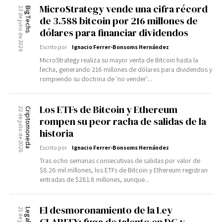
MicroStrategy vende una cifra récord
23 de julio de 2026
BigTechs
de 3.588 bitcoin por 216 millones de
dólares para financiar dividendos
Escrito por
Ignacio Ferrer-Bonsoms Hernández
MicroStrategy realiza su mayor venta de Bitcoin hasta la
fecha, generando 216 millones de dólares para dividendos y
rompiendo su doctrina de 'no vender'....
Los ETFs de Bitcoin y Ethereum
22 de julio de 2026
Criptomoneda
rompen su peor racha de salidas de la
historia
Escrito por
Ignacio Ferrer-Bonsoms Hernández
Tras ocho semanas consecutivas de salidas por valor de
$8.26 mil millones, los ETFs de Bitcoin y Ethereum registran
entradas de $281.8 millones, aunque...
El desmoronamiento de la Ley
Legal