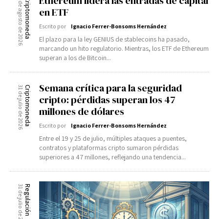
Ethereum lidera las entradas de capital
1 de agosto de 2026
Criptomoneda
en ETF
Escrito por
Ignacio Ferrer-Bonsoms Hernández
El plazo para la ley GENIUS de stablecoins ha pasado,
marcando un hito regulatorio. Mientras, los ETF de Ethereum
superan a los de Bitcoin...
Semana crítica para la seguridad
31 de julio de 2026
Criptomoneda
cripto: pérdidas superan los 47
millones de dólares
Escrito por
Ignacio Ferrer-Bonsoms Hernández
Entre el 19 y 25 de julio, múltiples ataques a puentes,
contratos y plataformas cripto sumaron pérdidas
superiores a 47 millones, reflejando una tendencia...
31 de julio de 2026
Regulación