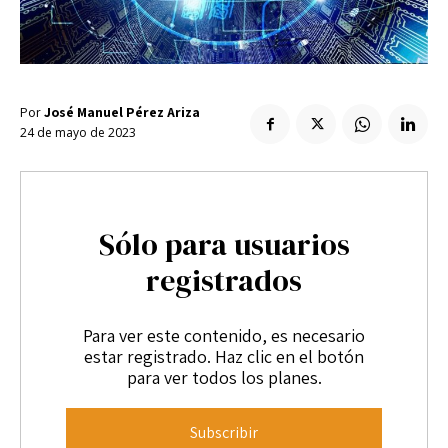
Enlaces útiles
Registro / Entrar
Suscribir
Contacto
Registro / Entrar
Privacidad
Aviso Legal
Política de cookies
Suscribir
Por
José Manuel Pérez Ariza
Contacto
24 de mayo de 2023
Privacidad
Aviso Legal
Política de cookies
Sólo para usuarios
registrados
Para ver este contenido, es necesario
estar registrado. Haz clic en el botón
para ver todos los planes.
Subscribir