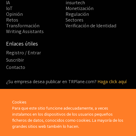
IA
insurtech
IoT
Monetización
Opinión
Regulación
Retos
Sectores
Transformación
Verificación de Identidad
Writing Assistants
Enlaces útiles
Registro / Entrar
Suscribir
Contacto
¿Su empresa desea publicar en TRPlane.com?
Haga click aquí
¿Listo para suscribirte?
¡Sea parte de la comunidad detrás de TRPlane y disfrute de un
Cookies
sinfín de beneficios!
Para que este sitio funcione adecuadamente, a veces
instalamos en los dispositivos de los usuarios pequeños
ficheros de datos, conocidos como cookies. La mayoría de los
Suscribir
grandes sitios web también lo hacen.