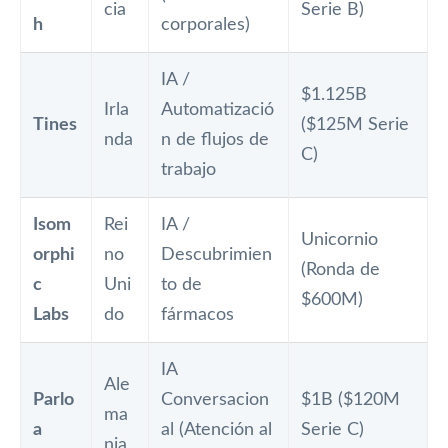
cia
Serie B)
h
corporales)
IA /
$1.125B
Irla
Automatizació
Tines
($125M Serie
nda
n de flujos de
C)
trabajo
Isom
Rei
IA /
Unicornio
orphi
no
Descubrimien
(Ronda de
c
Uni
to de
$600M)
Labs
do
fármacos
IA
Ale
Parlo
Conversacion
$1B ($120M
ma
a
al (Atención al
Serie C)
nia