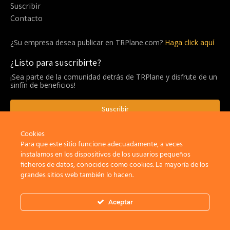
Suscribir
Contacto
¿Su empresa desea publicar en TRPlane.com?
Haga click aquí
¿Listo para suscribirte?
¡Sea parte de la comunidad detrás de TRPlane y disfrute de un
sinfín de beneficios!
Suscribir
Cookies
Para que este sitio funcione adecuadamente, a veces
Privacidad
Aviso Legal
Política de cookies
instalamos en los dispositivos de los usuarios pequeños
ficheros de datos, conocidos como cookies. La mayoría de los
grandes sitios web también lo hacen.
×
Bienvenid@ a TRPlane.com
Aceptar
Install