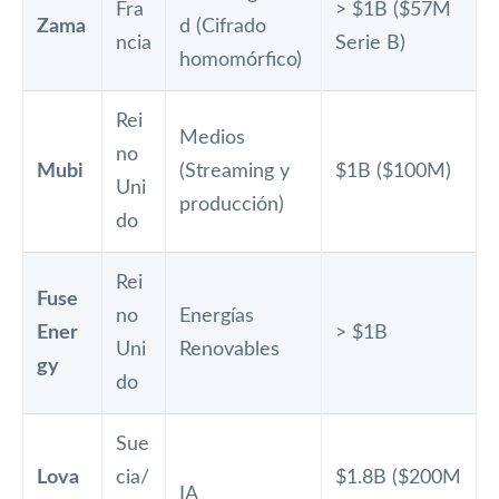
Fra
> $1B ($57M
Zama
d (Cifrado
ncia
Serie B)
homomórfico)
Rei
Medios
no
Mubi
(Streaming y
$1B ($100M)
Uni
producción)
do
Rei
Fuse
no
Energías
Ener
> $1B
Uni
Renovables
gy
do
Sue
Lova
cia/
$1.8B ($200M
IA