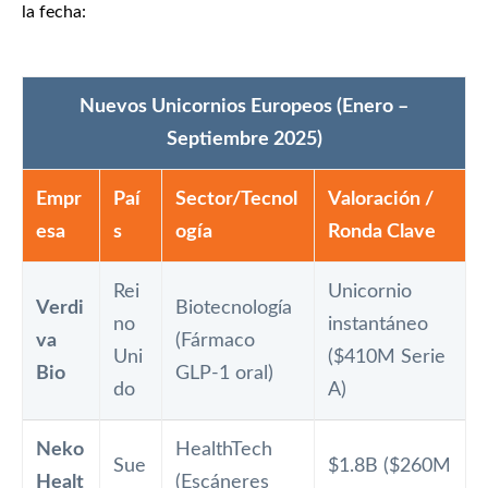
la fecha:
Nuevos Unicornios Europeos (Enero –
Septiembre 2025)
Empr
Paí
Sector/Tecnol
Valoración /
esa
s
ogía
Ronda Clave
Rei
Unicornio
Verdi
Biotecnología
no
instantáneo
va
(Fármaco
Uni
($410M Serie
Bio
GLP-1 oral)
do
A)
Neko
HealthTech
Sue
$1.8B ($260M
Healt
(Escáneres