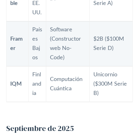
ble
EE.
Serie A)
UU.
País
Software
Fram
es
(Constructor
$2B ($100M
er
Baj
web No-
Serie D)
os
Code)
Finl
Unicornio
Computación
IQM
and
($300M Serie
Cuántica
ia
B)
Septiembre de 2025