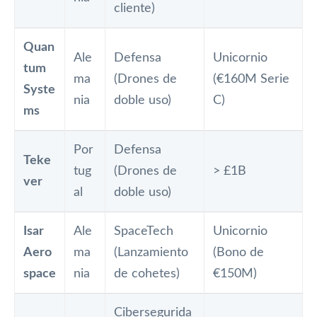
cliente)
Quan
Ale
Defensa
Unicornio
tum
ma
(Drones de
(€160M Serie
Syste
nia
doble uso)
C)
ms
Por
Defensa
Teke
tug
(Drones de
> £1B
ver
al
doble uso)
Isar
Ale
SpaceTech
Unicornio
Aero
ma
(Lanzamiento
(Bono de
space
nia
de cohetes)
€150M)
Cibersegurida