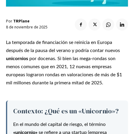
Enlaces útiles
Registro / Entrar
Suscribir
Contacto
Registro / Entrar
Por
TRPlane
8 de noviembre de 2025
Privacidad
Aviso Legal
Política de cookies
Suscribir
Contacto
La temporada de financiación se reinicia en Europa
después de la pausa del verano y podría contar nuevos
Privacidad
Aviso Legal
Política de cookies
unicornios
por docenas. Si bien las mega-rondas son
menos comunes que en 2021, 12 nuevas empresas
europeas lograron rondas en valoraciones de más de $1
mil millones durante la primera mitad de 2025.
Contexto: ¿Qué es un «Unicornio»?
En el mundo del capital de riesgo, el término
«unicornio»
se refiere a una startup (empresa