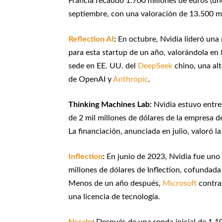
Francia recaudó 1.700 millones de euros (uno
septiembre, con una valoración de 13.500 mi
Reflection AI
:
En octubre, Nvidia lideró una 
para esta startup de un año, valorándola en
sede en EE. UU. del
DeepSeek
chino, una al
de OpenAI y
Anthropic
.
Thinking Machines Lab:
Nvidia estuvo entre 
de 2 mil millones de dólares de la empresa d
La financiación, anunciada en julio, valoró l
Inflection
:
En junio de 2023, Nvidia fue uno 
millones de dólares de Inflection, cofunda
Menos de un año después,
Microsoft
contrat
una licencia de tecnología.