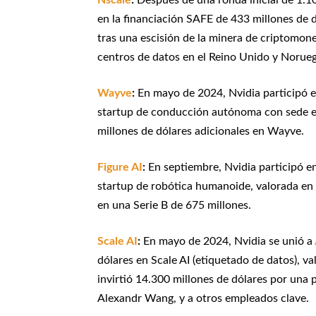
Nscale
:
Después de una ronda inicial de 1.10
en la financiación SAFE de 433 millones de 
tras una escisión de la minera de criptomon
centros de datos en el Reino Unido y Norue
Wayve
:
En mayo de 2024, Nvidia participó e
startup de conducción autónoma con sede en
millones de dólares adicionales en Wayve.
Figure AI
:
En septiembre, Nvidia participó en
startup de robótica humanoide, valorada en 3
en una Serie B de 675 millones.
Scale AI
:
En mayo de 2024, Nvidia se unió a
dólares en Scale AI (etiquetado de datos), va
invirtió 14.300 millones de dólares por una 
Alexandr Wang, y a otros empleados clave.