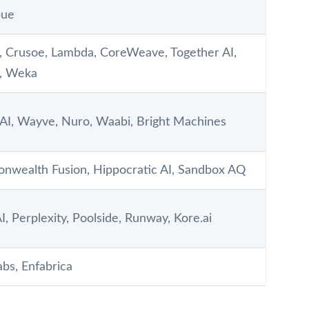
bue
, Crusoe, Lambda, CoreWeave, Together AI,
, Weka
 AI, Wayve, Nuro, Waabi, Bright Machines
wealth Fusion, Hippocratic AI, Sandbox AQ
I, Perplexity, Poolside, Runway, Kore.ai
abs, Enfabrica