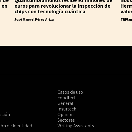
n de
QuantumDiamonds recibe 91 millones de
Nous
s en
euros para revolucionar la inspección de
Herm
chips con tecnología cuántica
valo
José Manuel Pérez Ariza
TRPla
Casos de uso
Foodtech
General
insurtech
ación
Opinión
Sectores
ción de Identidad
Writing Assistants