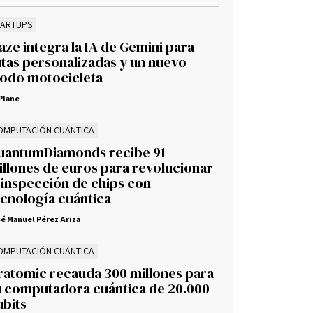
TARTUPS
ze integra la IA de Gemini para
utas personalizadas y un nuevo
odo motocicleta
Plane
OMPUTACIÓN CUÁNTICA
uantumDiamonds recibe 91
illones de euros para revolucionar
 inspección de chips con
ecnología cuántica
é Manuel Pérez Ariza
OMPUTACIÓN CUÁNTICA
ratomic recauda 300 millones para
u computadora cuántica de 20.000
ubits