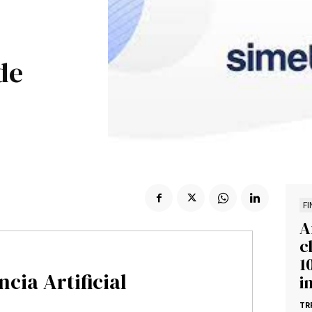
Suscribir
de
F
A
c
1
ncia Artificial
i
TR