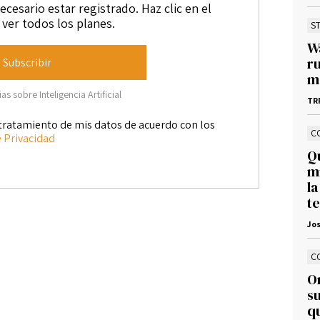
ecesario estar registrado. Haz clic en el
ver todos los planes.
S
Wa
r
Subscribir
m
s sobre Inteligencia Artificial
TR
tratamiento de mis datos de acuerdo con los
C
e Privacidad
Q
m
la
t
Jos
C
O
s
q