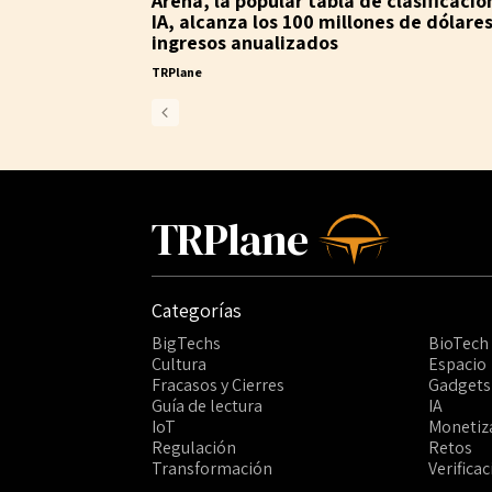
Arena, la popular tabla de clasificació
IA, alcanza los 100 millones de dólare
ingresos anualizados
TRPlane
TRPlane
Categorías
BigTechs
BioTech
Cultura
Espacio
Fracasos y Cierres
Gadgets
Guía de lectura
IA
IoT
Monetiz
Regulación
Retos
Transformación
Verifica