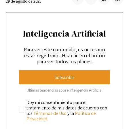
29 de agosto de 2025
Enlaces útiles
Registro / Entrar
Suscribir
Contacto
Registro / Entrar
Privacidad
Aviso Legal
Política de cookies
Suscribir
Inteligencia Artificial
Contacto
Para ver este contenido, es necesario
estar registrado. Haz clic en el botón
Privacidad
Aviso Legal
Política de cookies
para ver todos los planes.
Subscribir
Últimas tendencias sobre Inteligencia Artificial
Doy mi consentimiento para el
tratamiento de mis datos de acuerdo con
los
Términos de Uso
y la
Política de
Privacidad