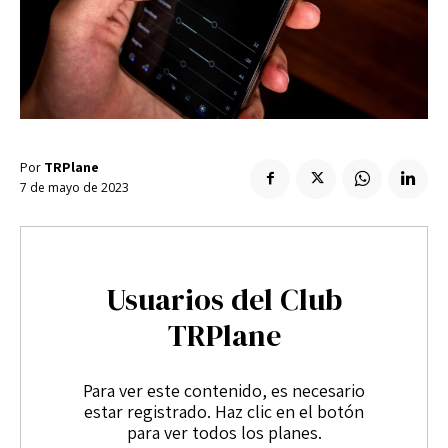
Enlaces útiles
Registro / Entrar
Suscribir
Contacto
Registro / Entrar
Privacidad
Aviso Legal
Política de cookies
Suscribir
Contacto
Por
TRPlane
7 de mayo de 2023
Privacidad
Aviso Legal
Política de cookies
Usuarios del Club
TRPlane
Para ver este contenido, es necesario
estar registrado. Haz clic en el botón
para ver todos los planes.