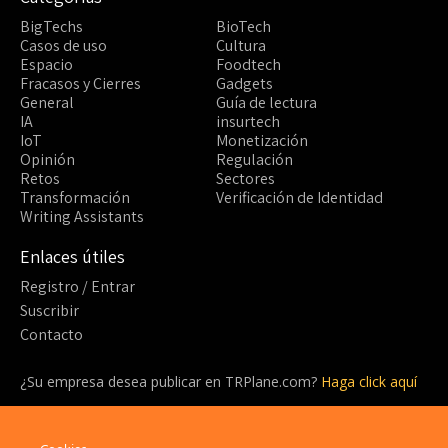
BigTechs
BioTech
Casos de uso
Cultura
Espacio
Foodtech
Fracasos y Cierres
Gadgets
General
Guía de lectura
IA
insurtech
IoT
Monetización
Opinión
Regulación
Retos
Sectores
Transformación
Verificación de Identidad
Writing Assistants
Enlaces útiles
Registro / Entrar
Suscribir
Contacto
¿Su empresa desea publicar en TRPlane.com?
Haga click aquí
¿Listo para suscribirte?