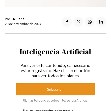
Enlaces útiles
Registro / Entrar
Suscribir
Contacto
Registro / Entrar
Por
TRPlane
Privacidad
Aviso Legal
Política de cookies
29 de noviembre de 2024
Suscribir
Contacto
Privacidad
Aviso Legal
Política de cookies
Inteligencia Artificial
Para ver este contenido, es necesario
estar registrado. Haz clic en el botón
para ver todos los planes.
Subscribir
Últimas tendencias sobre Inteligencia Artificial
Doy mi consentimiento para el