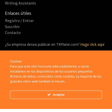
Writing Assistants
Enlaces útiles
Registro / Entrar
Suscribir
Contacto
¿Su empresa desea publicar en TRPlane.com?
Haga click aquí
¿Listo para suscribirte?
¡Sea parte de la comunidad detrás de TRPlane y disfrute de un
Cookies
sinfín de beneficios!
Para que este sitio funcione adecuadamente, a veces
instalamos en los dispositivos de los usuarios pequeños
ficheros de datos, conocidos como cookies. La mayoría de los
Suscribir
grandes sitios web también lo hacen.
Aceptar
Privacidad
Aviso Legal
Política de cookies
×