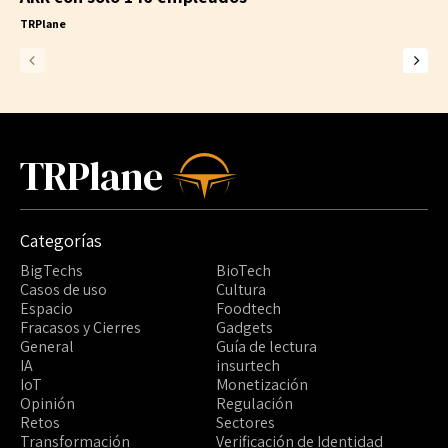
TRPlane
TRPlane
Categorías
BigTechs
BioTech
Casos de uso
Cultura
Espacio
Foodtech
Fracasos y Cierres
Gadgets
General
Guía de lectura
IA
insurtech
IoT
Monetización
Opinión
Regulación
Retos
Sectores
Transformación
Verificación de Identidad