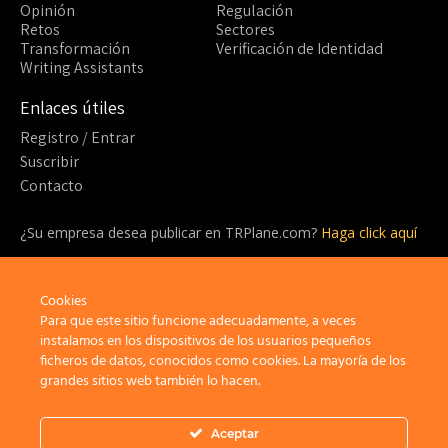
Opinión
Regulación
Retos
Sectores
Transformación
Verificación de Identidad
Writing Assistants
Enlaces útiles
Registro / Entrar
Suscribir
Contacto
¿Su empresa desea publicar en TRPlane.com?
Haga click aquí
¿Listo para suscribirte?
¡Sea parte de la comunidad detrás de TRPlane y disfrute de un
Cookies
sinfín de beneficios!
Para que este sitio funcione adecuadamente, a veces
instalamos en los dispositivos de los usuarios pequeños
ficheros de datos, conocidos como cookies. La mayoría de los
Suscribir
grandes sitios web también lo hacen.
Aceptar
Privacidad
Aviso Legal
Política de cookies