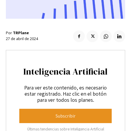
Enlaces útiles
Registro / Entrar
Suscribir
Contacto
Registro / Entrar
Privacidad
Aviso Legal
Política de cookies
Suscribir
Por
TRPlane
Contacto
27 de abril de 2024
Privacidad
Aviso Legal
Política de cookies
Inteligencia Artificial
Para ver este contenido, es necesario
estar registrado. Haz clic en el botón
para ver todos los planes.
Subscribir
Últimas tendencias sobre Inteligencia Artificial