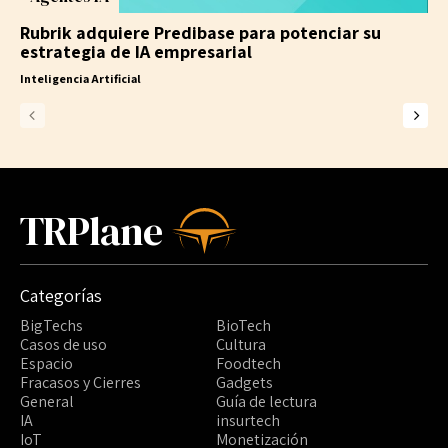
Rubrik adquiere Predibase para potenciar su
estrategia de IA empresarial
Inteligencia Artificial
TRPlane
Categorías
BigTechs
BioTech
Casos de uso
Cultura
Espacio
Foodtech
Fracasos y Cierres
Gadgets
General
Guía de lectura
IA
insurtech
IoT
Monetización