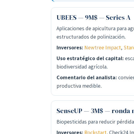
UBEES — 9M$ — Series A
Aplicaciones de apicultura para a
estructurados de polinización.
Inversores:
Newtree Impact
,
Star
Uso estratégico del capital:
esca
biodiversidad agrícola.
Comentario del analista:
convier
productiva medible.
SenseUP — 3M$ — ronda n
Biopesticidas para reducir pérdida
Inversores:
Rockstart
, Check24 I