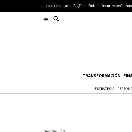
BigTechs
Fintechs
Insurtech
eComme
TECNOLÓGICAS:
Busque su consulta
Categorías
BigTechs
BigTechs
Bio
Casos de uso
Cultura
Esp
Espacio
Fracasos y Cierres
Fracasos y Cierres
Gad
TRANSFORMACIÓN
FIN
General
Guía de lectura
IA
IA
ESTRATEGIA
PERSONA
IoT
IoT
Mon
Opinión
Regulación
Ret
Retos
Transformación
Transformación
Ver
Writing Assistants
Enlaces útiles
FINANCIACIÓN