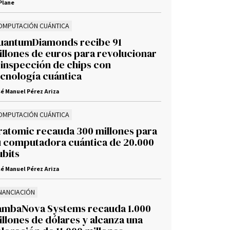
Plane
OMPUTACIÓN CUÁNTICA
uantumDiamonds recibe 91
illones de euros para revolucionar
 inspección de chips con
ecnología cuántica
é Manuel Pérez Ariza
OMPUTACIÓN CUÁNTICA
ratomic recauda 300 millones para
u computadora cuántica de 20.000
ubits
é Manuel Pérez Ariza
INANCIACIÓN
ambaNova Systems recauda 1.000
llones de dólares y alcanza una