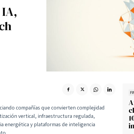
 IA,
Suscribir
ech
F
A
anciando compañías que convierten complejidad
c
ización vertical, infraestructura regulada,
1
cia energética y plataformas de inteligencia
i
ato.