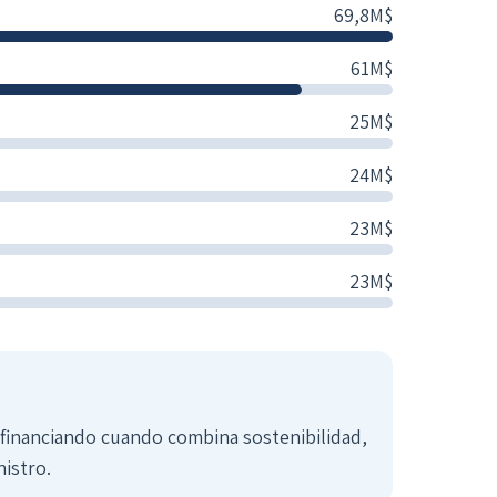
69,8M$
61M$
25M$
24M$
23M$
23M$
á financiando cuando combina sostenibilidad,
nistro.