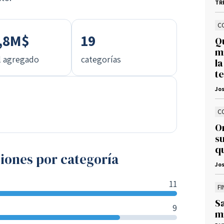
TR
C
,8M$
19
Q
m
l agregado
categorías
la
t
Jos
C
O
s
q
iones por categoría
Jos
11
F
S
9
mi