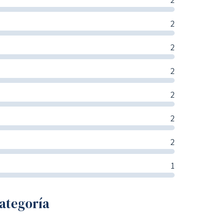
2
2
2
2
2
2
1
ategoría