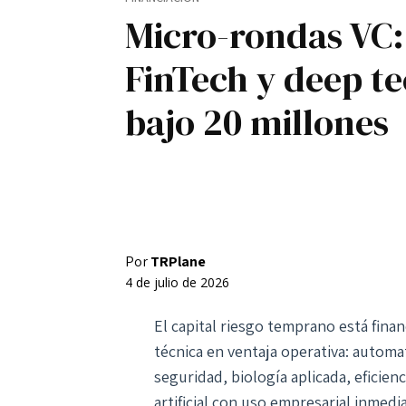
Micro-rondas VC:
Registro / Entrar
Contacto
FinTech y deep t
Privacidad
Aviso Legal
Política de cookies
bajo 20 millones
Por
TRPlane
4 de julio de 2026
El capital riesgo temprano está fin
técnica en ventaja operativa: automat
seguridad, biología aplicada, eficien
artificial con uso empresarial inmedi