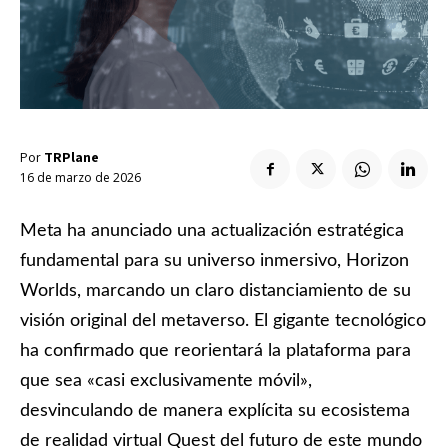
Enlaces útiles
Registro / Entrar
Suscribir
Contacto
Registro / Entrar
Privacidad
Aviso Legal
Política de cookies
Suscribir
Contacto
Por
TRPlane
16 de marzo de 2026
Privacidad
Aviso Legal
Política de cookies
Meta ha anunciado una actualización estratégica
fundamental para su universo inmersivo, Horizon
Worlds, marcando un claro distanciamiento de su
visión original del metaverso. El gigante tecnológico
ha confirmado que reorientará la plataforma para
que sea «casi exclusivamente móvil»,
desvinculando de manera explícita su ecosistema
de realidad virtual Quest del futuro de este mundo