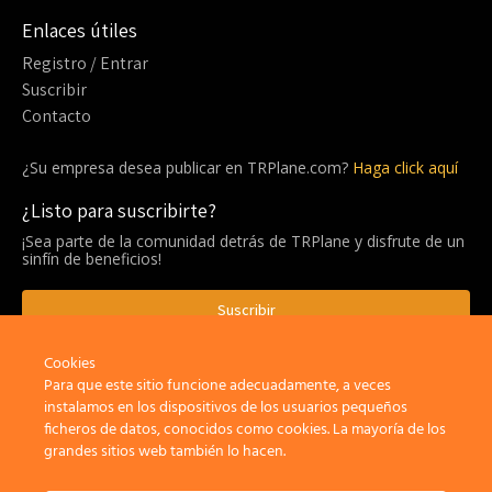
Enlaces útiles
Registro / Entrar
Suscribir
Contacto
¿Su empresa desea publicar en TRPlane.com?
Haga click aquí
¿Listo para suscribirte?
¡Sea parte de la comunidad detrás de TRPlane y disfrute de un
sinfín de beneficios!
Suscribir
Cookies
Para que este sitio funcione adecuadamente, a veces
Privacidad
Aviso Legal
Política de cookies
instalamos en los dispositivos de los usuarios pequeños
ficheros de datos, conocidos como cookies. La mayoría de los
grandes sitios web también lo hacen.
×