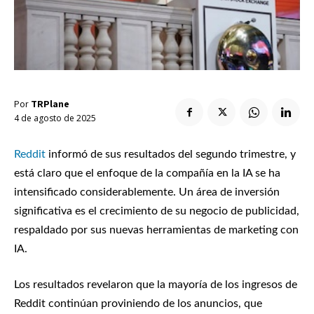
Enlaces útiles
Registro / Entrar
Suscribir
Contacto
Registro / Entrar
Privacidad
Aviso Legal
Política de cookies
Suscribir
Contacto
Por
TRPlane
4 de agosto de 2025
Privacidad
Aviso Legal
Política de cookies
Reddit
informó de sus resultados del segundo trimestre, y
está claro que el enfoque de la compañía en la IA se ha
intensificado considerablemente. Un área de inversión
significativa es el crecimiento de su negocio de publicidad,
respaldado por sus nuevas herramientas de marketing con
IA.
Los resultados revelaron que la mayoría de los ingresos de
Reddit continúan proviniendo de los anuncios, que