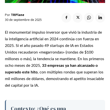
Enlaces útiles
Registro / Entrar
Suscribir
Contacto
Por
TRPlane
Registro / Entrar
30 de septiembre de 2025
Privacidad
Aviso Legal
Política de cookies
Suscribir
Contacto
El monumental impulso inversor que vivió la industria de
la inteligencia artificial en 2024 continúa con fuerza en
2025. Si el año pasado 49 startups de IA en Estados
Privacidad
Aviso Legal
Política de cookies
Unidos recaudaron «megarrondas» (rondas de $100
millones o más), la tendencia se mantiene. En los primeros
ocho meses de 2025,
33 empresas ya han alcanzado o
superado este hito
, con múltiples rondas que superan los
mil millones de dólares, demostrando el apetito insaciable
del capital por la IA.
Contexto: ¿Qué es una