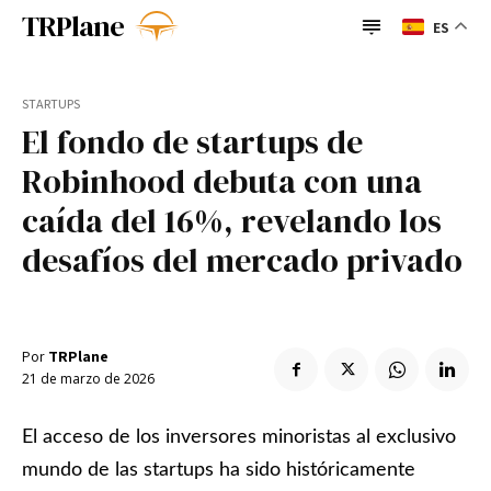
TRPlane
ES
TRPlane
Busque su consulta
STARTUPS
El fondo de startups de
Search
Categorías
Robinhood debuta con una
BigTechs
BioTech
BigTechs
BioTech
Casos de uso
Casos de uso
Cultura
caída del 16%, revelando los
Espacio
Foodtech
Cultura
Espacio
Foodtech
desafíos del mercado privado
Fracasos y Cierres
Gadgets
Fracasos y
Gadgets
General
General
Guía de lectura
Cierres
IA
insurtech
Guía de
IA
insurtech
IoT
Monetización
lectura
Opinión
Regulación
Por
TRPlane
Retos
Sectores
21 de marzo de 2026
IoT
Monetización
Opinión
Transformación
Verificación de Identidad
Regulación
Retos
Sectores
Writing Assistants
El acceso de los inversores minoristas al exclusivo
Transformación
Verificación
Writing
mundo de las startups ha sido históricamente
de Identidad
Assistants
Enlaces útiles