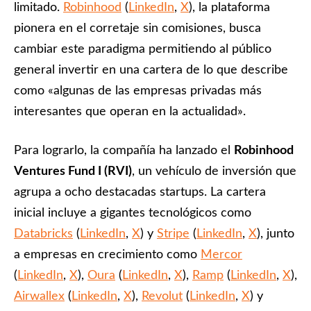
limitado.
Robinhood
(
LinkedIn
,
X
), la plataforma
Enlaces útiles
Registro / Entrar
Suscribir
pionera en el corretaje sin comisiones, busca
Contacto
Registro / Entrar
cambiar este paradigma permitiendo al público
Privacidad
Aviso Legal
Política de cookies
Suscribir
general invertir en una cartera de lo que describe
como «algunas de las empresas privadas más
Contacto
interesantes que operan en la actualidad».
Privacidad
Aviso Legal
Política de cookies
Para lograrlo, la compañía ha lanzado el
Robinhood
Ventures Fund I (RVI)
, un vehículo de inversión que
agrupa a ocho destacadas startups. La cartera
inicial incluye a gigantes tecnológicos como
Databricks
(
LinkedIn
,
X
) y
Stripe
(
LinkedIn
,
X
), junto
a empresas en crecimiento como
Mercor
(
LinkedIn
,
X
),
Oura
(
LinkedIn
,
X
),
Ramp
(
LinkedIn
,
X
),
Airwallex
(
LinkedIn
,
X
),
Revolut
(
LinkedIn
,
X
) y