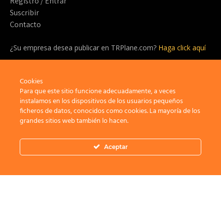
Registro / Entrar
Suscribir
Contacto
¿Su empresa desea publicar en TRPlane.com?
Haga click aquí
¿Listo para suscribirte?
¡Sea parte de la comunidad detrás de TRPlane y disfrute de un
Cookies
sinfín de beneficios!
Para que este sitio funcione adecuadamente, a veces
instalamos en los dispositivos de los usuarios pequeños
ficheros de datos, conocidos como cookies. La mayoría de los
Suscribir
grandes sitios web también lo hacen.
Aceptar
Privacidad
Aviso Legal
Política de cookies
×
Bienvenid@ a TRPlane.com