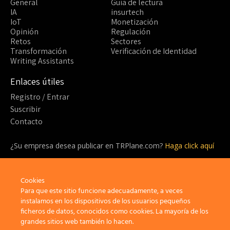
General
Guía de lectura
IA
insurtech
IoT
Monetización
Opinión
Regulación
Retos
Sectores
Transformación
Verificación de Identidad
Writing Assistants
Enlaces útiles
Registro / Entrar
Suscribir
Contacto
¿Su empresa desea publicar en TRPlane.com?
Haga click aquí
¿Listo para suscribirte?
¡Sea parte de la comunidad detrás de TRPlane y disfrute de un
Cookies
sinfín de beneficios!
Para que este sitio funcione adecuadamente, a veces
instalamos en los dispositivos de los usuarios pequeños
ficheros de datos, conocidos como cookies. La mayoría de los
Suscribir
grandes sitios web también lo hacen.