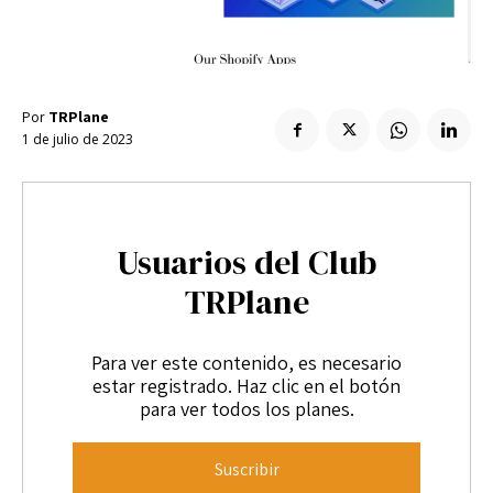
Enlaces útiles
Registro / Entrar
Suscribir
Contacto
Registro / Entrar
Privacidad
Aviso Legal
Política de cookies
Suscribir
Por
TRPlane
1 de julio de 2023
Contacto
Privacidad
Aviso Legal
Política de cookies
Usuarios del Club
TRPlane
Para ver este contenido, es necesario
estar registrado. Haz clic en el botón
para ver todos los planes.
Suscribir