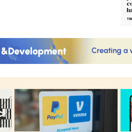
c
h
TR