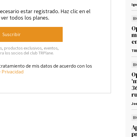
Ig
ecesario estar registrado. Haz clic en el
ver todos los planes.
B
Op
m
Suscribir
e
, productos exclusivos, eventos,
TR
ra los socios del club TRPlane.
B
tratamiento de mis datos de acuerdo con los
e Privacidad
O
‘
3
r
Jos
B
A
p