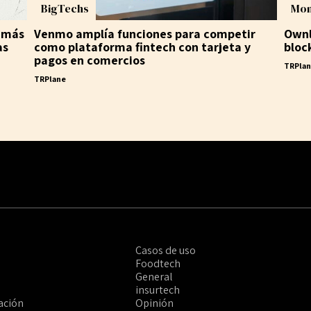
BigTechs
Mon
 más
Venmo amplía funciones para competir
Ownl
as
como plataforma fintech con tarjeta y
bloc
pagos en comercios
TRPla
TRPlane
Casos de uso
Foodtech
General
insurtech
ación
Opinión