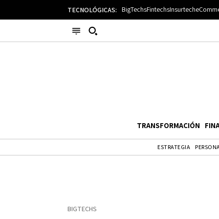
BigTechs
Fintechs
Insurtech
eComme
TECNOLÓGICAS:
Busque su consulta
Categorías
BigTechs
BigTechs
Bio
Casos de uso
Cultura
Esp
Espacio
Fracasos y Cierres
Fracasos y Cierres
Gad
TRANSFORMACIÓN
FIN
General
Guía de lectura
IA
IA
ESTRATEGIA
PERSONA
IoT
IoT
Mon
Opinión
Regulación
Ret
Retos
Transformación
Transformación
Ver
Writing Assistants
BIGTECHS
Enlaces útiles