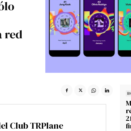
ólo
Suscribir
e
a red
B
M
r
2
del Club TRPlane
f