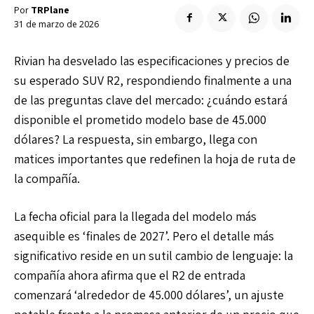
Por
TRPlane
Enlaces útiles
Registro / Entrar
Suscribir
31 de marzo de 2026
Contacto
Registro / Entrar
Rivian ha desvelado las especificaciones y precios de
Privacidad
Aviso Legal
Política de cookies
Suscribir
su esperado SUV R2, respondiendo finalmente a una
Contacto
de las preguntas clave del mercado: ¿cuándo estará
disponible el prometido modelo base de 45.000
dólares? La respuesta, sin embargo, llega con
Privacidad
Aviso Legal
Política de cookies
matices importantes que redefinen la hoja de ruta de
la compañía.
La fecha oficial para la llegada del modelo más
asequible es ‘finales de 2027’. Pero el detalle más
significativo reside en un sutil cambio de lenguaje: la
compañía ahora afirma que el R2 de entrada
comenzará ‘alrededor de 45.000 dólares’, un ajuste