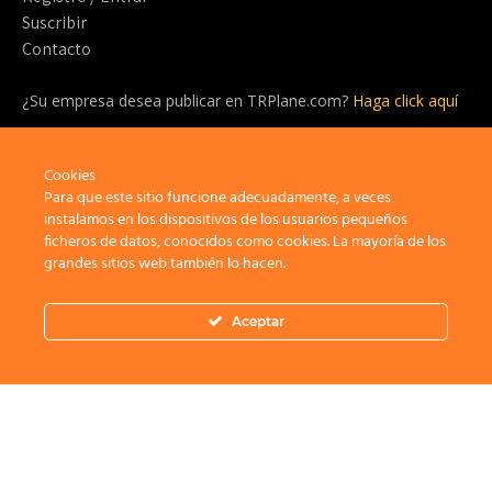
Suscribir
Contacto
¿Su empresa desea publicar en TRPlane.com?
Haga click aquí
¿Listo para suscribirte?
Cookies
¡Sea parte de la comunidad detrás de TRPlane y disfrute de un
sinfín de beneficios!
Para que este sitio funcione adecuadamente, a veces
instalamos en los dispositivos de los usuarios pequeños
ficheros de datos, conocidos como cookies. La mayoría de los
Suscribir
grandes sitios web también lo hacen.
Aceptar
Privacidad
Aviso Legal
Política de cookies
×
Bienvenid@ a TRPlane.com