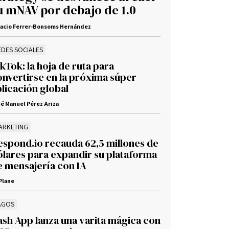
u mNAV por debajo de 1.0
nacio Ferrer-Bonsoms Hernández
EDES SOCIALES
kTok: la hoja de ruta para
onvertirse en la próxima súper
licación global
é Manuel Pérez Ariza
ARKETING
espond.io recauda 62,5 millones de
ólares para expandir su plataforma
e mensajería con IA
Plane
AGOS
ash App lanza una varita mágica con