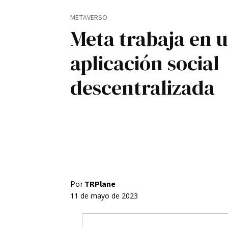
Registro / Entrar
METAVERSO
Contacto
Meta trabaja en 
Privacidad
Aviso Legal
Política de cookies
aplicación social
descentralizada
Por
TRPlane
11 de mayo de 2023