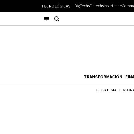
BigTechs
Fintechs
Insurtech
eComme
TECNOLÓGICAS:
Busque su consulta
Categorías
BigTechs
BigTechs
Bio
Casos de uso
Cultura
Esp
Espacio
Fracasos y Cierres
Fracasos y Cierres
Gad
TRANSFORMACIÓN
FIN
General
Guía de lectura
IA
IA
ESTRATEGIA
PERSONA
IoT
IoT
Mon
Opinión
Regulación
Ret
Retos
Transformación
Transformación
Ver
Writing Assistants
Enlaces útiles