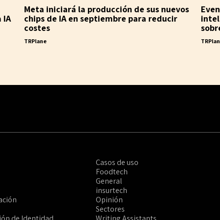
Meta iniciará la producción de sus nuevos
Even 
 IA
chips de IA en septiembre para reducir
inte
costes
sobr
TRPlane
TRPla
Casos de uso
Foodtech
General
insurtech
ación
Opinión
Sectores
ción de Identidad
Writing Assistants