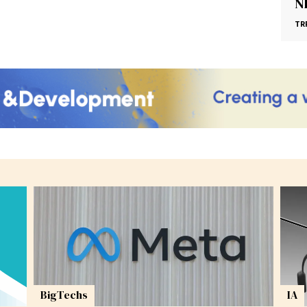
N
TR
BigTechs
IA