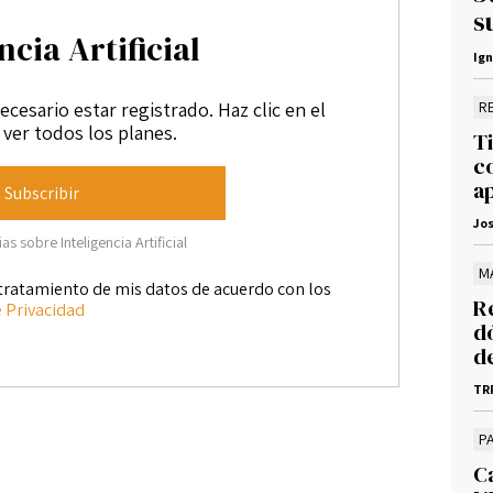
s
ncia Artificial
Ig
ecesario estar registrado. Haz clic en el
R
ver todos los planes.
Ti
c
ap
Subscribir
Jos
s sobre Inteligencia Artificial
M
tratamiento de mis datos de acuerdo con los
R
e Privacidad
d
d
TR
P
C