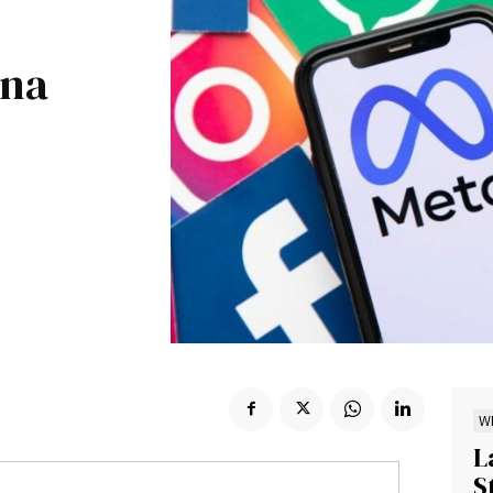
Suscribir
una
W
L
S