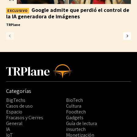
Google admite que perdió el control de
la IA generadora de imágenes
TRPlane
TRPlane
Categorías
BigTechs
BioTech
Casos de uso
Cultura
Espacio
Foodtech
Fracasos y Cierres
Gadgets
General
Guía de lectura
IA
insurtech
IoT
Monetización