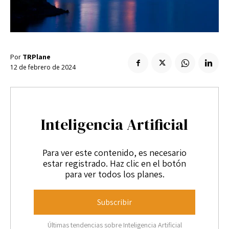
Enlaces útiles
Registro / Entrar
Suscribir
Contacto
Registro / Entrar
Privacidad
Aviso Legal
Política de cookies
Suscribir
Por
TRPlane
12 de febrero de 2024
Contacto
Privacidad
Aviso Legal
Política de cookies
Inteligencia Artificial
Para ver este contenido, es necesario
estar registrado. Haz clic en el botón
para ver todos los planes.
Subscribir
Últimas tendencias sobre Inteligencia Artificial