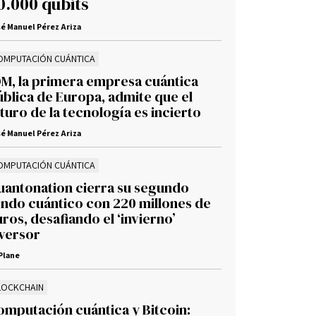
0.000 qubits
é Manuel Pérez Ariza
OMPUTACIÓN CUÁNTICA
QM, la primera empresa cuántica
ública de Europa, admite que el
turo de la tecnología es incierto
é Manuel Pérez Ariza
OMPUTACIÓN CUÁNTICA
uantonation cierra su segundo
ondo cuántico con 220 millones de
ros, desafiando el ‘invierno’
nversor
Plane
LOCKCHAIN
omputación cuántica y Bitcoin: