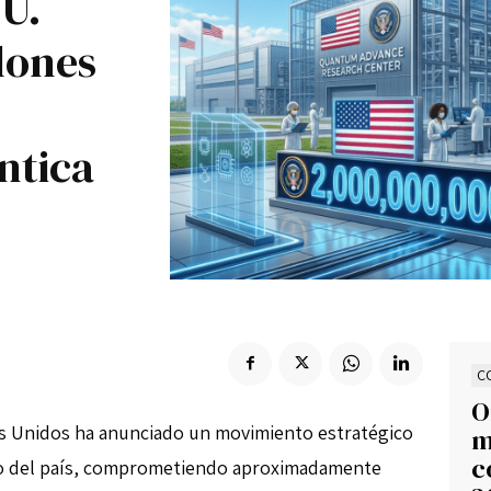
U.
Suscribir
lones
ntica
C
O
s Unidos ha anunciado un movimiento estratégico
m
c
ico del país, comprometiendo aproximadamente