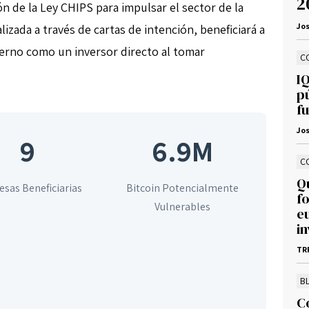
2
ón de la Ley CHIPS para impulsar el sector de la
Jos
lizada a través de cartas de intención, beneficiará a
ierno como un inversor directo al tomar
C
I
p
fu
Jos
9
6.9M
C
Q
sas Beneficiarias
Bitcoin Potencialmente
f
Vulnerables
eu
i
TR
B
C