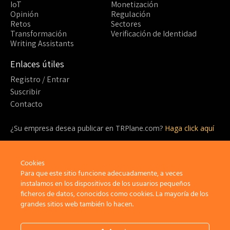
IoT
Monetización
Opinión
Regulación
Retos
Sectores
Transformación
Verificación de Identidad
Writing Assistants
Enlaces útiles
Registro / Entrar
Suscribir
Contacto
¿Su empresa desea publicar en TRPlane.com?
Haga click aquí
¿Listo para suscribirte?
Cookies
¡Sea parte de la comunidad detrás de TRPlane y disfrute de un
sinfín de beneficios!
Para que este sitio funcione adecuadamente, a veces
instalamos en los dispositivos de los usuarios pequeños
ficheros de datos, conocidos como cookies. La mayoría de los
Suscribir
grandes sitios web también lo hacen.