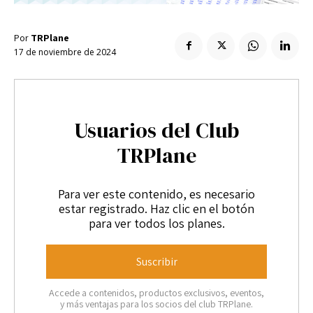
Enlaces útiles
Registro / Entrar
Suscribir
Contacto
Por
TRPlane
Registro / Entrar
17 de noviembre de 2024
Privacidad
Aviso Legal
Política de cookies
Suscribir
Contacto
Usuarios del Club
Privacidad
Aviso Legal
Política de cookies
TRPlane
Para ver este contenido, es necesario
estar registrado. Haz clic en el botón
para ver todos los planes.
Suscribir
Accede a contenidos, productos exclusivos, eventos,
y más ventajas para los socios del club TRPlane.