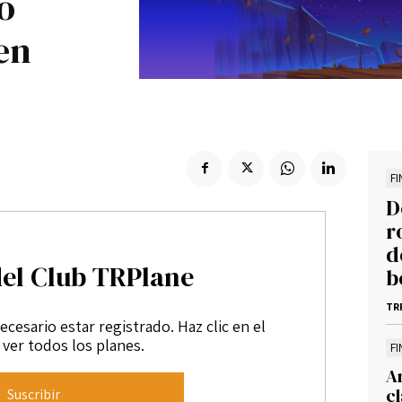
o
Suscribir
en
F
D
r
d
del Club TRPlane
b
TR
ecesario estar registrado. Haz clic en el
ver todos los planes.
F
Ar
cl
Suscribir