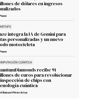
illones de dólares en ingresos
nualizados
Plane
TARTUPS
ze integra la IA de Gemini para
utas personalizadas y un nuevo
odo motocicleta
Plane
OMPUTACIÓN CUÁNTICA
uantumDiamonds recibe 91
illones de euros para revolucionar
 inspección de chips con
ecnología cuántica
é Manuel Pérez Ariza