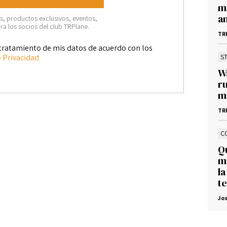
m
a
, productos exclusivos, eventos,
ra los socios del club TRPlane.
TR
tratamiento de mis datos de acuerdo con los
e Privacidad
S
Wa
r
m
TR
C
Q
m
la
t
Jos