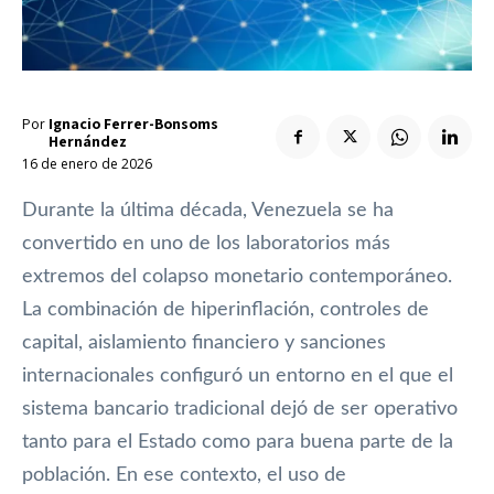
Enlaces útiles
Registro / Entrar
Suscribir
Contacto
Registro / Entrar
Privacidad
Aviso Legal
Política de cookies
Suscribir
Por
Ignacio Ferrer-Bonsoms
Hernández
Contacto
16 de enero de 2026
Durante la última década, Venezuela se ha
Privacidad
Aviso Legal
Política de cookies
convertido en uno de los laboratorios más
extremos del colapso monetario contemporáneo.
La combinación de hiperinflación, controles de
capital, aislamiento financiero y sanciones
internacionales configuró un entorno en el que el
sistema bancario tradicional dejó de ser operativo
tanto para el Estado como para buena parte de la
población. En ese contexto, el uso de