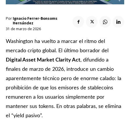
Enlaces útiles
Registro / Entrar
Suscribir
Contacto
Por
Ignacio Ferrer-Bonsoms
Registro / Entrar
Hernández
Privacidad
Aviso Legal
Política de cookies
Suscribir
31 de marzo de 2026
Contacto
Washington ha vuelto a marcar el ritmo del
mercado cripto global. El último borrador del
Privacidad
Aviso Legal
Política de cookies
Digital Asset Market Clarity Act
, difundido a
finales de marzo de 2026, introduce un cambio
aparentemente técnico pero de enorme calado: la
prohibición de que los emisores de stablecoins
remuneren a los usuarios simplemente por
mantener sus tokens. En otras palabras, se elimina
el “yield pasivo”.