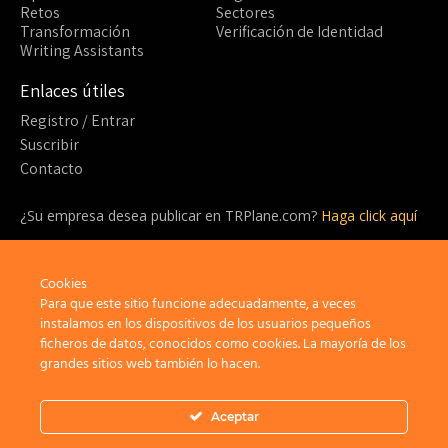
Retos
Sectores
Transformación
Verificación de Identidad
Writing Assistants
Enlaces útiles
Registro / Entrar
Suscribir
Contacto
¿Su empresa desea publicar en TRPlane.com?
Haga click aquí
¿Listo para suscribirte?
Cookies
¡Sea parte de la comunidad detrás de TRPlane y disfrute de un
sinfín de beneficios!
Para que este sitio funcione adecuadamente, a veces
instalamos en los dispositivos de los usuarios pequeños
ficheros de datos, conocidos como cookies. La mayoría de los
Suscribir
grandes sitios web también lo hacen.
Aceptar
Privacidad
Aviso Legal
Política de cookies