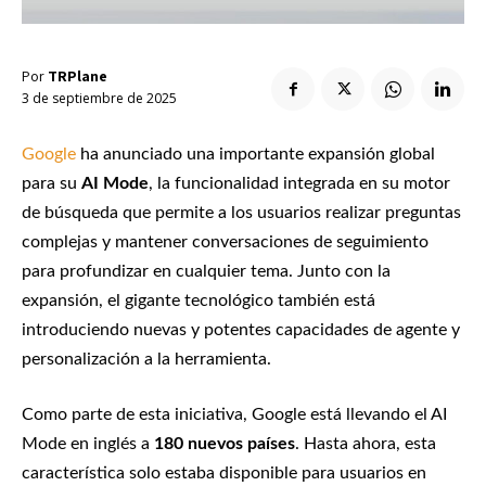
Enlaces útiles
Registro / Entrar
Suscribir
Contacto
Registro / Entrar
Por
TRPlane
3 de septiembre de 2025
Privacidad
Aviso Legal
Política de cookies
Suscribir
Contacto
Google
ha anunciado una importante expansión global
para su
AI Mode
, la funcionalidad integrada en su motor
Privacidad
Aviso Legal
Política de cookies
de búsqueda que permite a los usuarios realizar preguntas
complejas y mantener conversaciones de seguimiento
para profundizar en cualquier tema. Junto con la
expansión, el gigante tecnológico también está
introduciendo nuevas y potentes capacidades de agente y
personalización a la herramienta.
Como parte de esta iniciativa, Google está llevando el AI
Mode en inglés a
180 nuevos países
. Hasta ahora, esta
característica solo estaba disponible para usuarios en