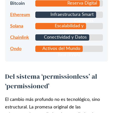
Reserva Digital
Bitcoin
Infraestructura Smart
Ethereum
Contracts
Escalabilidad y
Solana
Velocidad
Conectividad y Datos
Chainlink
Activos del Mundo
Ondo
Real (RWA)
Del sistema ‘permissionless’ al
‘permissioned’
El cambio más profundo no es tecnológico, sino
estructural. La promesa original de las