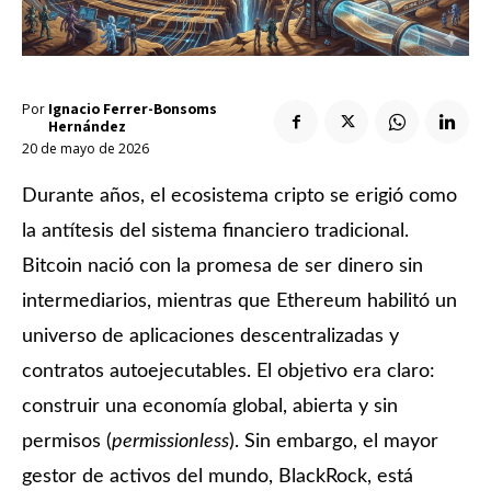
Enlaces útiles
Registro / Entrar
Suscribir
Contacto
Registro / Entrar
Privacidad
Aviso Legal
Política de cookies
Por
Ignacio Ferrer-Bonsoms
Suscribir
Hernández
Contacto
20 de mayo de 2026
Durante años, el ecosistema cripto se erigió como
Privacidad
Aviso Legal
Política de cookies
la antítesis del sistema financiero tradicional.
Bitcoin nació con la promesa de ser dinero sin
intermediarios, mientras que Ethereum habilitó un
universo de aplicaciones descentralizadas y
contratos autoejecutables. El objetivo era claro:
construir una economía global, abierta y sin
permisos (
permissionless
). Sin embargo, el mayor
gestor de activos del mundo, BlackRock, está