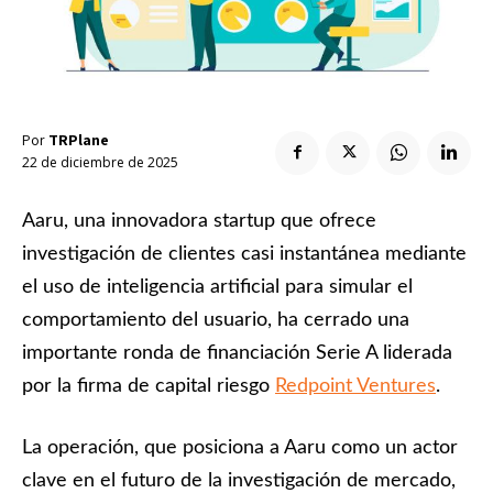
Enlaces útiles
Registro / Entrar
Suscribir
Contacto
Registro / Entrar
Privacidad
Aviso Legal
Política de cookies
Suscribir
Por
TRPlane
Contacto
22 de diciembre de 2025
Privacidad
Aviso Legal
Política de cookies
Aaru, una innovadora startup que ofrece
investigación de clientes casi instantánea mediante
el uso de inteligencia artificial para simular el
comportamiento del usuario, ha cerrado una
importante ronda de financiación Serie A liderada
por la firma de capital riesgo
Redpoint Ventures
.
La operación, que posiciona a Aaru como un actor
clave en el futuro de la investigación de mercado,