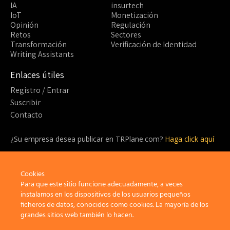
IA
insurtech
IoT
Monetización
Opinión
Regulación
Retos
Sectores
Transformación
Verificación de Identidad
Writing Assistants
Enlaces útiles
Registro / Entrar
Suscribir
Contacto
¿Su empresa desea publicar en TRPlane.com?
Haga click aquí
¿Listo para suscribirte?
Cookies
¡Sea parte de la comunidad detrás de TRPlane y disfrute de un
sinfín de beneficios!
Para que este sitio funcione adecuadamente, a veces
instalamos en los dispositivos de los usuarios pequeños
ficheros de datos, conocidos como cookies. La mayoría de los
Suscribir
grandes sitios web también lo hacen.