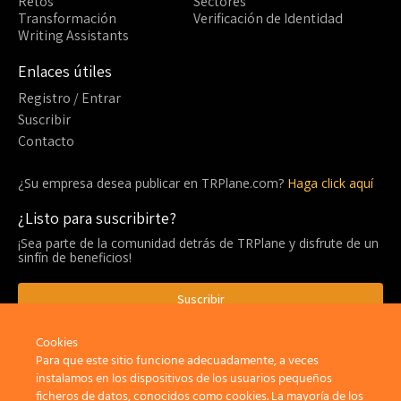
Retos
Sectores
Transformación
Verificación de Identidad
Writing Assistants
Enlaces útiles
Registro / Entrar
Suscribir
Contacto
¿Su empresa desea publicar en TRPlane.com?
Haga click aquí
¿Listo para suscribirte?
¡Sea parte de la comunidad detrás de TRPlane y disfrute de un
sinfín de beneficios!
Suscribir
Cookies
Para que este sitio funcione adecuadamente, a veces
Privacidad
Aviso Legal
Política de cookies
instalamos en los dispositivos de los usuarios pequeños
ficheros de datos, conocidos como cookies. La mayoría de los