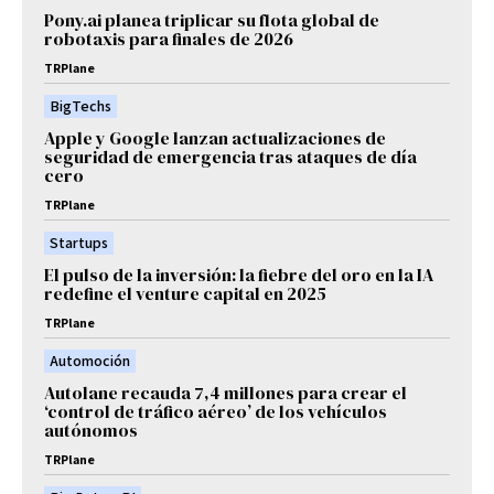
Pony.ai planea triplicar su flota global de
robotaxis para finales de 2026
TRPlane
BigTechs
Apple y Google lanzan actualizaciones de
seguridad de emergencia tras ataques de día
cero
TRPlane
Startups
El pulso de la inversión: la fiebre del oro en la IA
redefine el venture capital en 2025
TRPlane
Automoción
Autolane recauda 7,4 millones para crear el
‘control de tráfico aéreo’ de los vehículos
autónomos
TRPlane