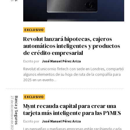
EXCLUSIVO
Revolut lanzará hipotecas, cajeros
automáticos inteligentes y productos
de crédito empresarial
Escrito por
José Manuel Pérez Ariza
Revolut el unicornio fintech con sede en Londres, compartió
algunos elementos de su hoja de ruta de la compañía para
2025 en un evento...
EXCLUSIVO
27 de diciembre de 2024
Banca y Seguros
Mynt recauda capital para crear una
tarjeta más inteligente para las PYMES
Escrito por
José Manuel Pérez Ariza
Las pequeñas y medianas empresas están recibiendo cada