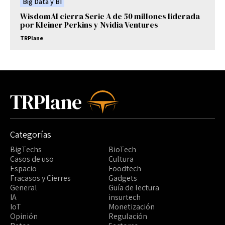
Big Data y BI
WisdomAI cierra Serie A de 50 millones liderada
por Kleiner Perkins y Nvidia Ventures
TRPlane
TRPlane
Categorías
BigTechs
BioTech
Casos de uso
Cultura
Espacio
Foodtech
Fracasos y Cierres
Gadgets
General
Guía de lectura
IA
insurtech
IoT
Monetización
Opinión
Regulación