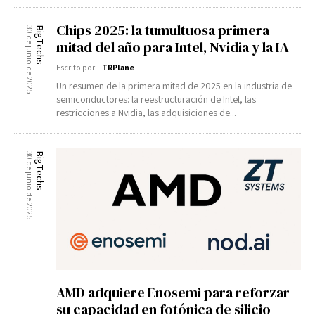
Chips 2025: la tumultuosa primera
30 de junio de 2025
BigTechs
mitad del año para Intel, Nvidia y la IA
Escrito por
TRPlane
Un resumen de la primera mitad de 2025 en la industria de
semiconductores: la reestructuración de Intel, las
restricciones a Nvidia, las adquisiciones de...
30 de junio de 2025
BigTechs
AMD adquiere Enosemi para reforzar
su capacidad en fotónica de silicio