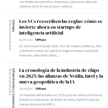
con Nvidia que permite a empresas y gobiernos ejecutar
Enlaces útiles
Enlaces útiles
sistemas de IA en sus propios centros...
Registro / Entrar
Suscribir
Registro / Entrar
Contacto
Los VCs reescriben las reglas: cómo se
29 de noviembre de 2025
Startups
Suscribir
invierte ahora en startups de
Privacidad
Aviso Legal
Política de cookies
inteligencia artificial
Contacto
Escrito por
TRPlane
En TechCrunch Disrupt 2025, VCs de Cowboy Ventures, DVx
Privacidad
Aviso Legal
Política de cookies
y Kindred revelan por qué la IA exige un nuevo manual de
inversión, valorando datos,...
La cronología de la industria de chips
30 de octubre de 2025
Infraestructura y Comunicaciones
en 2025: las alianzas de Nvidia, Intel y la
nueva geopolítica de la IA
Escrito por
TRPlane
Un resumen del tumultuoso 2025 para los semiconductores.
Desde las inversiones de Nvidia en Intel y OpenAI hasta las
nuevas alianzas de AMD y...